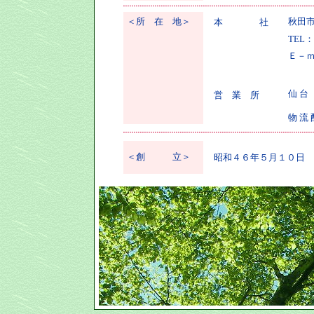
＜所 在 地＞
秋田市
本 社
TEL：
Ｅ－ｍａ
仙 台 
営 業 所
物 流 
＜創 立＞
昭和４６年５月１０日